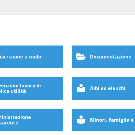
 iscrizione a ruolo
Documentazione
enzioni lavoro di
Albi ed elenchi
lica utilità
inistrazione
Minori, famiglia e
parente