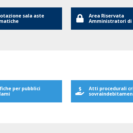
otazione sala aste
Area Riservata
matiche
Amministratori di
fiche per pubblici
Atti procedurali cr
lami
sovraindebitamen