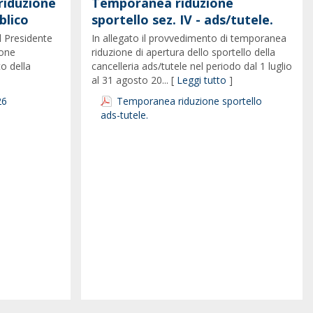
riduzione
Temporanea riduzione
blico
sportello sez. IV - ads/tutele.
l Presidente
In allegato il provvedimento di temporanea
ione
riduzione di apertura dello sportello della
co della
cancelleria ads/tutele nel periodo dal 1 luglio
al 31 agosto 20... [
Leggi tutto
]
26
Temporanea riduzione sportello
ads-tutele.