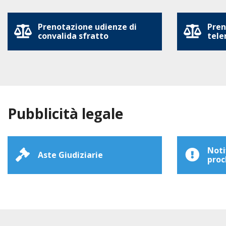
Prenotazione udienze di
Pren
convalida sfratto
tele
Pubblicità legale
Noti
Aste Giudiziarie
proc