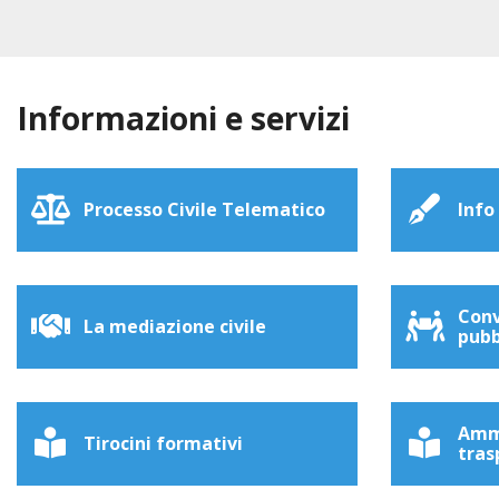
Informazioni e servizi
Processo Civile Telematico
Info
Conv
La mediazione civile
pubb
Amm
Tirocini formativi
tras