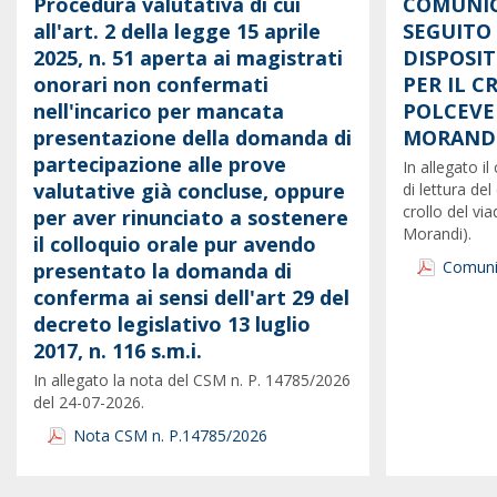
Procedura valutativa di cui
COMUNIC
all'art. 2 della legge 15 aprile
SEGUITO
2025, n. 51 aperta ai magistrati
DISPOSI
onorari non confermati
PER IL 
nell'incarico per mancata
POLCEVE
presentazione della domanda di
MORANDI
partecipazione alle prove
In allegato 
valutative già concluse, oppure
di lettura del
crollo del vi
per aver rinunciato a sostenere
Morandi).
il colloquio orale pur avendo
Comunic
presentato la domanda di
conferma ai sensi dell'art 29 del
decreto legislativo 13 luglio
2017, n. 116 s.m.i.
In allegato la nota del CSM n. P. 14785/2026
del 24-07-2026.
Nota CSM n. P.14785/2026