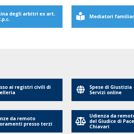
na degli arbitri ex art.
Mediatori familiar
.p.c.
so ai registri civili di
Spese di Giustizia
elleria
Servizi online
Udienza da remoto
nze da remoto
del Giudice di Pace
oramenti presso terzi
Chiavari