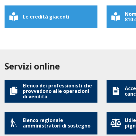
Nomi
Le eredità giacenti
810 c
Servizi online
Elenco dei professionisti che
Acces
provvedono alle operazioni
canc
di vendita
Elenco regionale
Udie
amministratori di sostegno
pign