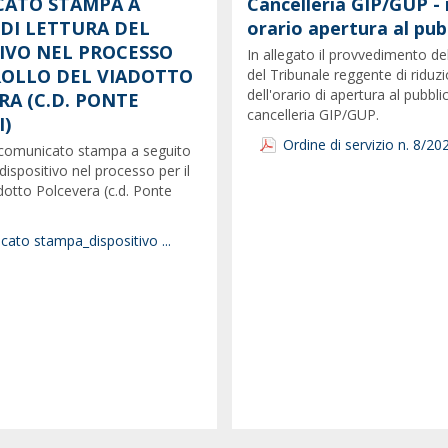
ATO STAMPA A
Cancelleria GIP/GUP - 
 DI LETTURA DEL
orario apertura al pub
TIVO NEL PROCESSO
In allegato il provvedimento de
CROLLO DEL VIADOTTO
del Tribunale reggente di riduz
dell'orario di apertura al pubbli
RA (C.D. PONTE
cancelleria GIP/GUP.
)
Ordine di servizio n. 8/20
il comunicato stampa a seguito
 dispositivo nel processo per il
adotto Polcevera (c.d. Ponte
ato stampa_dispositivo ...