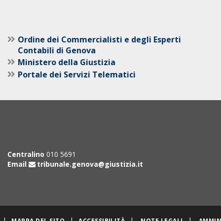
Ordine dei Commercialisti e degli Esperti
Contabili di Genova
Ministero della Giustizia
Portale dei Servizi Telematici
Centralino
010 5691
Email
tribunale.genova@giustizia.it
|
|
|
|
MAPPA DEL SITO
ACCESSIBILITÀ
NOTE LEGALI
AMMIN