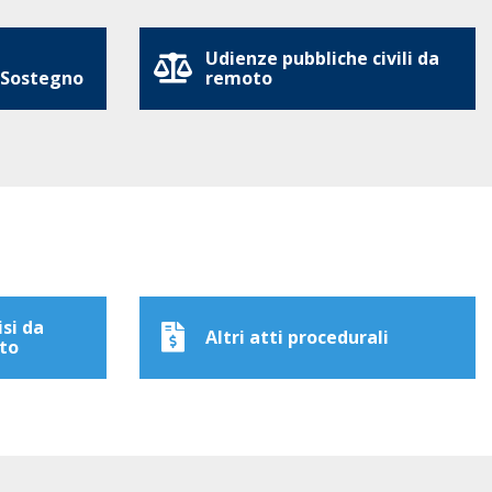
Udienze pubbliche civili da
 Sostegno
remoto
isi da
Altri atti procedurali
to