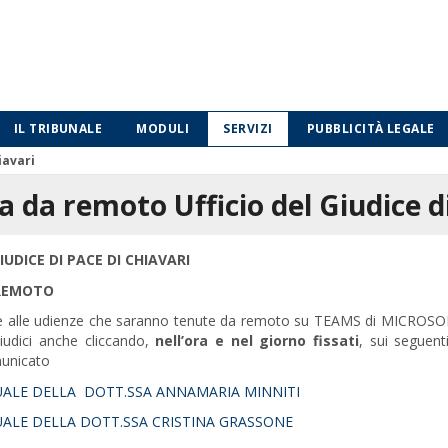
IL TRIBUNALE
MODULI
SERVIZI
PUBBLICITÀ LEGALE
iavari
 da remoto Ufficio del Giudice di
IUDICE DI PACE DI CHIAVARI
 REMOTO
re alle udienze che saranno tenute da remoto su TEAMS di MICROSO
 Giudici anche cliccando,
nell’ora e nel giorno fissati
, sui seguent
municato
UALE DELLA DOTT.SSA ANNAMARIA MINNITI
UALE DELLA DOTT.SSA CRISTINA GRASSONE