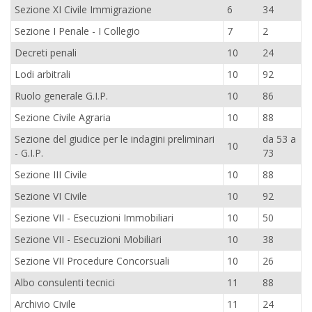
Sezione XI Civile Immigrazione
6
34
Sezione I Penale - I Collegio
7
2
Decreti penali
10
24
Lodi arbitrali
10
92
Ruolo generale G.I.P.
10
86
Sezione Civile Agraria
10
88
Sezione del giudice per le indagini preliminari
da 53 a
10
- G.I.P.
73
Sezione III Civile
10
88
Sezione VI Civile
10
92
Sezione VII - Esecuzioni Immobiliari
10
50
Sezione VII - Esecuzioni Mobiliari
10
38
Sezione VII Procedure Concorsuali
10
26
Albo consulenti tecnici
11
88
Archivio Civile
11
24