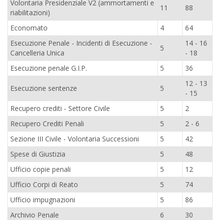
Volontaria Presidenziale V2 (ammortamenti e
11
88
riabilitazioni)
Economato
4
64
Esecuzione Penale - Incidenti di Esecuzione -
14 - 16
5
Cancelleria Unica
- 18
Esecuzione penale G.I.P.
5
36
12 - 13
Esecuzione sentenze
5
- 15
Recupero crediti - Settore Civile
5
2
Recupero Crediti Penali
5
2 - 6
Sezione III Civile - Volontaria Successioni
5
42
Spese di Giustizia
5
48
Ufficio copie penali
5
12
Ufficio Corpi di Reato
5
74
Ufficio impugnazioni
5
86
Archivio Penale
6
30