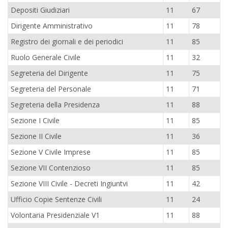
Depositi Giudiziari
11
67
Dirigente Amministrativo
11
78
Registro dei giornali e dei periodici
11
85
Ruolo Generale Civile
11
32
Segreteria del Dirigente
11
75
Segreteria del Personale
11
71
Segreteria della Presidenza
11
88
Sezione I Civile
11
85
Sezione II Civile
11
36
Sezione V Civile Imprese
11
85
Sezione VII Contenzioso
11
85
Sezione VIII Civile - Decreti Ingiuntvi
11
42
Ufficio Copie Sentenze Civili
11
24
Volontaria Presidenziale V1
11
88