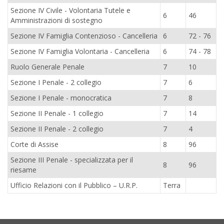
Sezione IV Civile - Volontaria Tutele e
6
46
Amministrazioni di sostegno
Sezione IV Famiglia Contenzioso - Cancelleria
6
72 - 76
Sezione IV Famiglia Volontaria - Cancelleria
6
74 - 78
Ruolo Generale Penale
7
10
Sezione I Penale - 2 collegio
7
6
Sezione I Penale - monocratica
7
8
Sezione II Penale - 1 collegio
7
14
Sezione II Penale - 2 collegio
7
4
Corte di Assise
8
96
Sezione III Penale - specializzata per il
8
96
riesame
Ufficio Relazioni con il Pubblico – U.R.P.
Terra