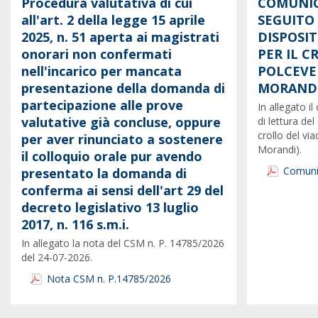
Procedura valutativa di cui
COMUNIC
all'art. 2 della legge 15 aprile
SEGUITO
2025, n. 51 aperta ai magistrati
DISPOSI
onorari non confermati
PER IL 
nell'incarico per mancata
POLCEVE
presentazione della domanda di
MORANDI
partecipazione alle prove
In allegato 
valutative già concluse, oppure
di lettura del
crollo del vi
per aver rinunciato a sostenere
Morandi).
il colloquio orale pur avendo
Comunic
presentato la domanda di
conferma ai sensi dell'art 29 del
decreto legislativo 13 luglio
2017, n. 116 s.m.i.
In allegato la nota del CSM n. P. 14785/2026
del 24-07-2026.
Nota CSM n. P.14785/2026