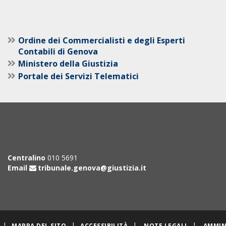
Ordine dei Commercialisti e degli Esperti
Contabili di Genova
Ministero della Giustizia
Portale dei Servizi Telematici
Centralino
010 5691
Email
tribunale.genova@giustizia.it
|
|
|
|
MAPPA DEL SITO
ACCESSIBILITÀ
NOTE LEGALI
AMMIN