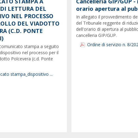
ATO STAMPA A
Cancelleria GIP/GUP - 
 DI LETTURA DEL
orario apertura al pub
TIVO NEL PROCESSO
In allegato il provvedimento de
CROLLO DEL VIADOTTO
del Tribunale reggente di riduz
dell'orario di apertura al pubbli
RA (C.D. PONTE
cancelleria GIP/GUP.
)
Ordine di servizio n. 8/20
il comunicato stampa a seguito
 dispositivo nel processo per il
adotto Polcevera (c.d. Ponte
ato stampa_dispositivo ...