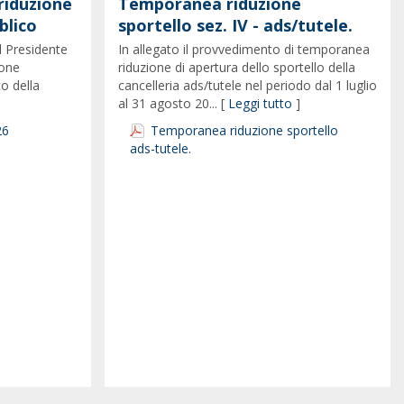
riduzione
Temporanea riduzione
blico
sportello sez. IV - ads/tutele.
l Presidente
In allegato il provvedimento di temporanea
ione
riduzione di apertura dello sportello della
co della
cancelleria ads/tutele nel periodo dal 1 luglio
al 31 agosto 20... [
Leggi tutto
]
26
Temporanea riduzione sportello
ads-tutele.