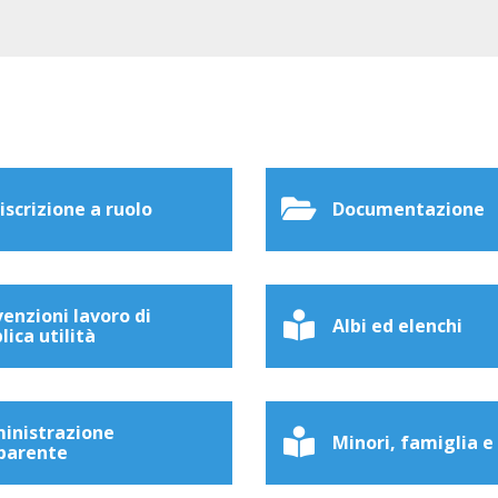
 iscrizione a ruolo
Documentazione
enzioni lavoro di
Albi ed elenchi
lica utilità
inistrazione
Minori, famiglia e
parente