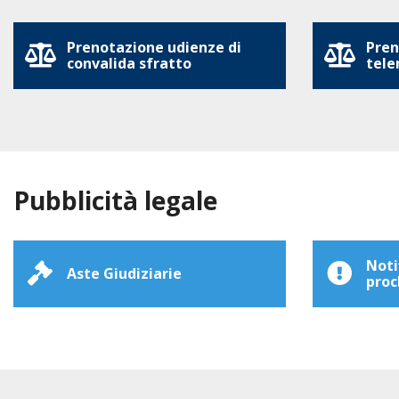
Prenotazione udienze di
Pren
convalida sfratto
tele
Pubblicità legale
Noti
Aste Giudiziarie
proc