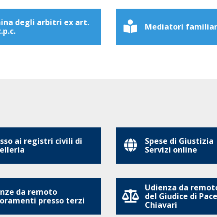
na degli arbitri ex art.
Mediatori familiar
.p.c.
so ai registri civili di
Spese di Giustizia
elleria
Servizi online
Udienza da remoto
nze da remoto
del Giudice di Pace
oramenti presso terzi
Chiavari