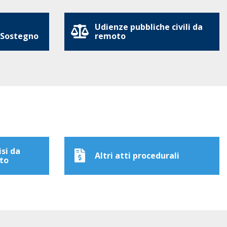
Udienze pubbliche civili da
 Sostegno
remoto
isi da
Altri atti procedurali
to