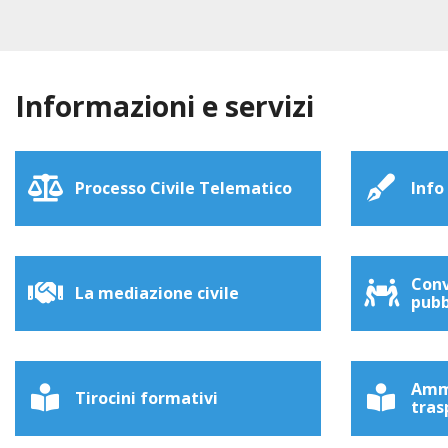
Informazioni e servizi
Processo Civile Telematico
Info
Conv
La mediazione civile
pubb
Amm
Tirocini formativi
tras