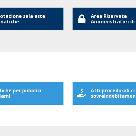
otazione sala aste
Area Riservata
matiche
Amministratori di
fiche per pubblici
Atti procedurali cr
lami
sovraindebitamen