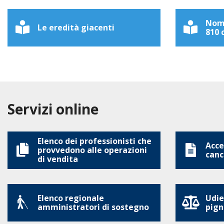
Nomi
Le eredità giacenti
810 c
Servizi online
Elenco dei professionisti che
Acces
provvedono alle operazioni
canc
di vendita
Elenco regionale
Udie
amministratori di sostegno
pign